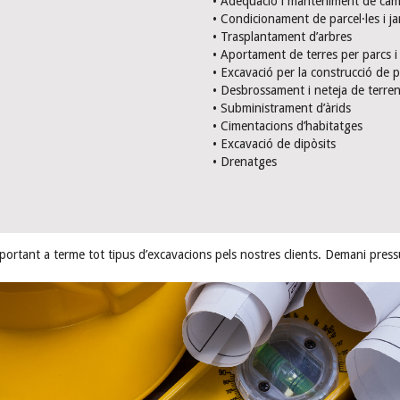
• Adequació i manteniment de camin
• Condicionament de parcel·les i ja
• Trasplantament d’arbres
• Aportament de terres per parcs i 
• Excavació per la construcció de p
• Desbrossament i neteja de terre
• Subministrament d’àrids
• Cimentacions d’habitatges
• Excavació de dipòsits
• Drenatges
ortant a terme tot tipus d’excavacions pels nostres clients. Demani pre