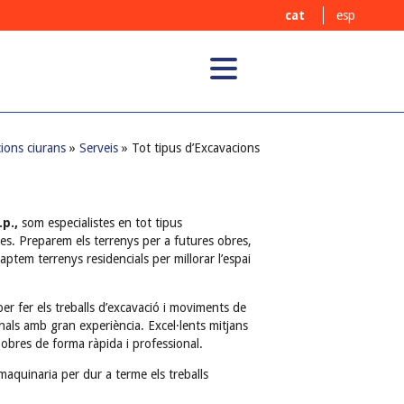
cat
esp
ions ciurans
»
Serveis
» Tot tipus d’Excavacions
.p.,
som especialistes en tot tipus
es. Preparem els terrenys per a futures obres,
ptem terrenys residencials per millorar l’espai
r fer els treballs d’excavació i moviments de
als amb gran experiència. Excel·lents mitjans
 obres de forma ràpida i professional.
aquinaria per dur a terme els treballs