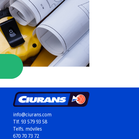
info@ciurans.com
Tlf. 93 579 93 58
Telfs. móviles
670 70 73 72