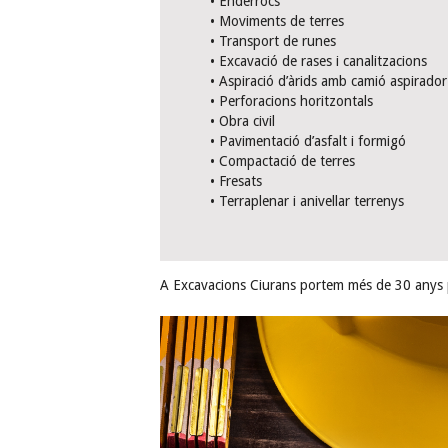
• Enderrocs
• Moviments de terres
• Transport de runes
• Excavació de rases i canalitzacions
• Aspiració d’àrids amb camió aspirador
• Perforacions horitzontals
• Obra civil
• Pavimentació d’asfalt i formigó
• Compactació de terres
• Fresats
• Terraplenar i anivellar terrenys
A Excavacions Ciurans portem més de 30 anys p