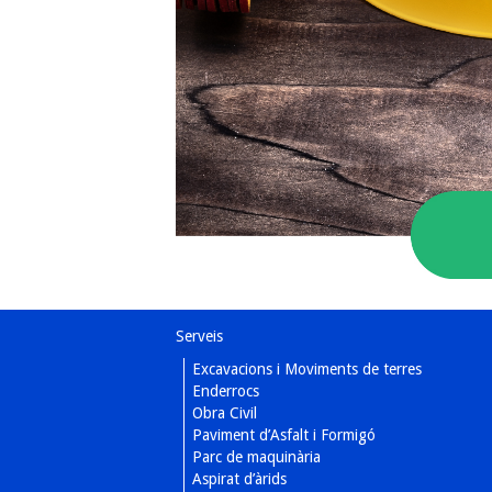
Serveis
Excavacions i Moviments de terres
Enderrocs
Obra Civil
Paviment d’Asfalt i Formigó
Parc de maquinària
Aspirat d’àrids