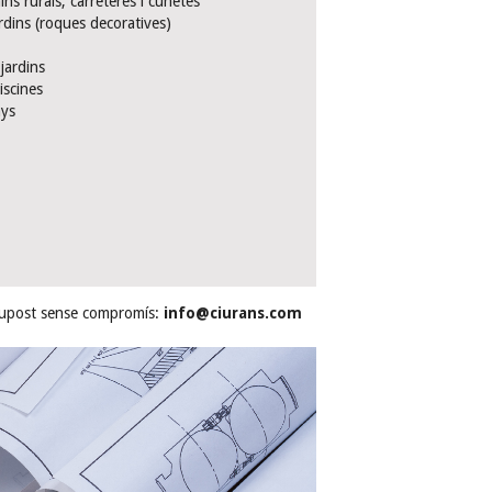
s rurals, carreteres i cunetes
rdins (roques decoratives)
jardins
iscines
nys
ssupost sense compromís:
info@ciurans.com