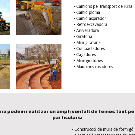
• Camions pel transport de runa
• Camió ploma
• Camió aspirador
• Retroexcavadora
• Anivelladora
• Giratòria
• Mini giratòria
• Compactadores
• Cagadores
• Mini-giratòries
• Màquines rasadores
ia podem realitzar un ampli ventall de feines tant p
particulars:
• Construcció de murs de formigó