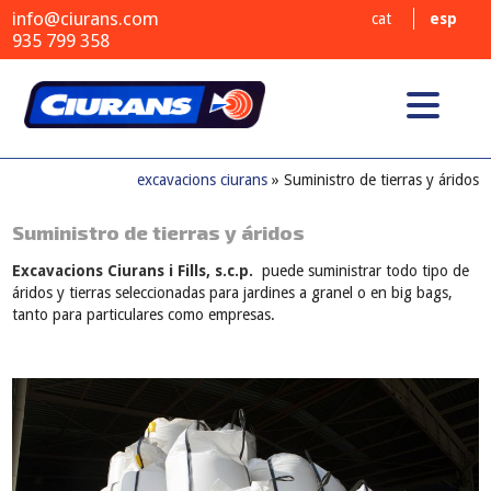
pactación
info@ciurans.com
cat
esp
s
935 799 358
il
to de
y
ón
 de áridos
excavacions ciurans
» Suministro de tierras y áridos
ciones
Suministro de tierras y áridos
tales
Excavacions Ciurans i Fills, s.c.p.
puede suministrar todo tipo de
lizados
áridos y tierras seleccionadas para jardines a granel o en big bags,
tanto para particulares como empresas.