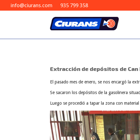
pactación
info@ciurans.com
935 799 358
s
il
to de
y
ón
 de áridos
ciones
tales
Extracción de depósitos de Can
lizados
El pasado mes de enero, se nos encargó la ext
Se sacaron los depósitos de la gasolinera situad
Luego se procedió a tapar la zona con material